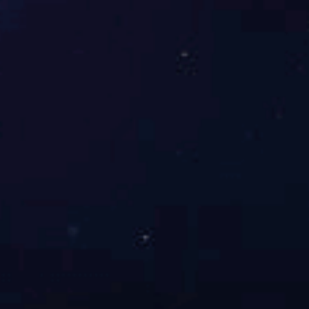
姓名
*
邮箱
*
网址
Save my name, email, and website in this browser
for the next time I comment.