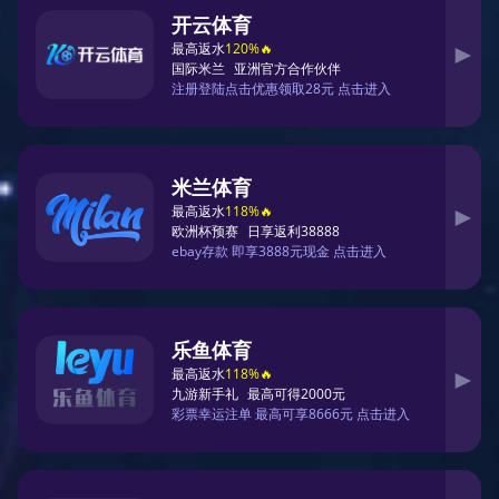
Posted On:
2026-03-07 10:49:53
### 文章摘要
韩国足球的成功之路展现了一段令人瞩目的强势崛起。从基
础建设到青训体系，再到国内联赛的提升以及国际赛事的表
现，韩国足球在过去几十年间取得了巨大进步。本文将深入
探讨韩国足球成功的原因，从基础设施、青训体系、国内联
赛和国际赛事四个方面进行详细分析。
---