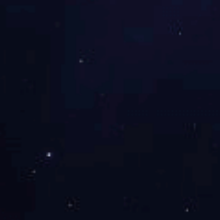
伟德(bevictor)官方网站 - 🧧🧧😄😄✅伟德,bevict
伟德(bevictor)官方网站👑【ningdejianwei.com】
是亚洲顶级体育资讯平台,报道快速！伟德官网
供全球新闻、转会情报、独家专访！伟德：
bevictor,资讯领先!!!