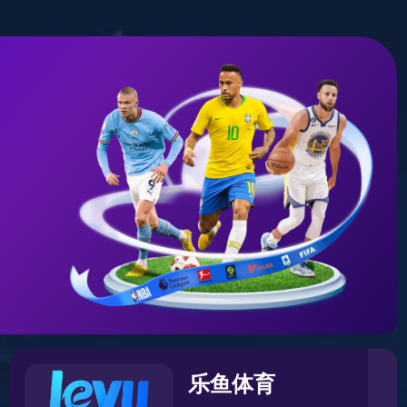
首页
认识韦德体育bevictor
体育热点
体育
体育热点
Home
加兰球员：聚焦俱乐部与国家队之间的平衡与发展