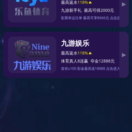
队之间的平衡与发展
导
在俱乐部与国家队之间的平衡与发展问题备受关注。本文
部与国家队对球员发展的双重影响；其次探讨了球员个人
与国家队在日常训练和比赛安排上的协调与挑战；最后，
确保球员个人与整体足球利益的最大化。