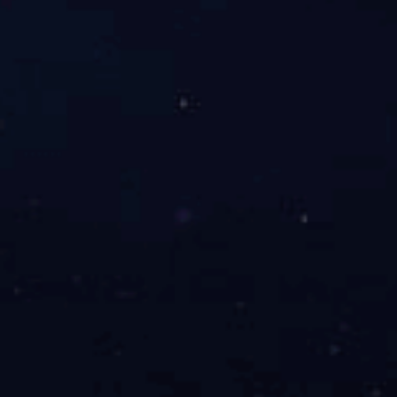
洽韦德体育国际
Phone
13735110447
Email
swcca@qq.com
Address
南平市名盘郡114号